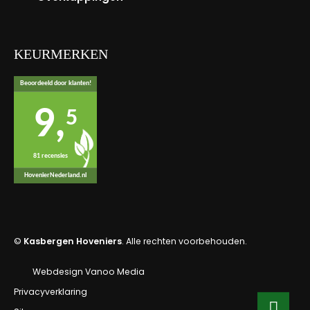
KEURMERKEN
Beoordeeld door klanten!
9,
5
81 recensies
HovenierNederland.nl
©
Kasbergen Hoveniers
. Alle rechten voorbehouden.
Webdesign Vanoo Media
Privacyverklaring