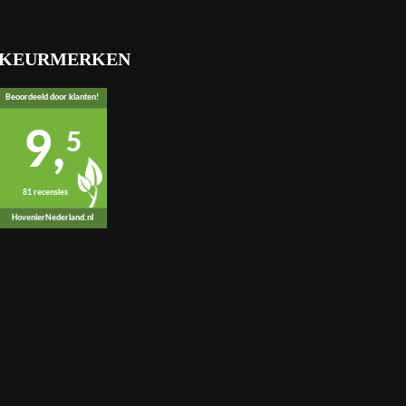
KEURMERKEN
Beoordeeld door klanten!
9,
5
81 recensies
HovenierNederland.nl