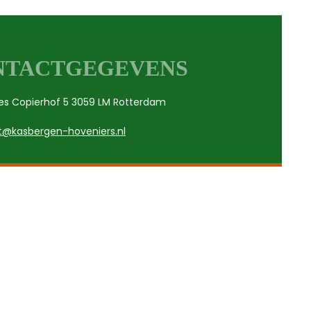
NTACTGEGEVENS
es Copierhof 5 3059 LM Rotterdam
t@kasbergen-hoveniers.nl