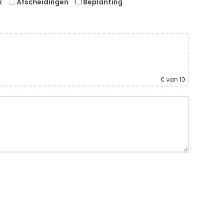
k
Afscheidingen
Beplanting
0
van 10