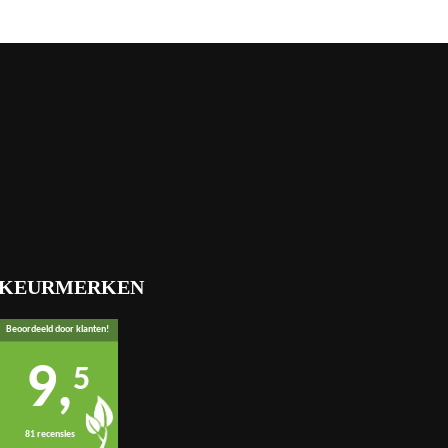
KEURMERKEN
Beoordeeld door klanten!
9,
5
81 recensies