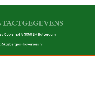
NTACTGEGEVENS
es Copierhof 5 3059 LM Rotterdam
t@kasbergen-hoveniers.nl