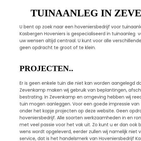
TUINAANLEG IN ZEV
U bent op zoek naar een hoveniersbedrijf voor tuinaa
Kasbergen Hoveniers is gespecialiseerd in tuinaanleg vo
uw wensen altijd centraal. U kunt voor alle verschillend
geen opdracht te groot of te klein.
PROJECTEN..
Er is geen enkele tuin die niet kan worden aangelegd do
Zevenkamp maken wij gebruik van beplantingen, afsche
bestrating. In Zevenkamp en omgeving hebben wij reeds
tuin mogen aanleggen. Voor een goede impressie van
onder het kopje projecten op deze website. Geen opdrac
hoveniersbedrijf. Alle soorten werkzaamheden in en rond
met veel passie voor het vak uit. Zo kunt u er dan ook 
wens wordt opgeleverd, eerder zullen wij namelijk niet
service, dat is het handelsmerk van Hoveniersbedrijf K