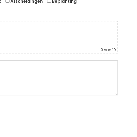
k
Afscheidingen
Beplanting
0
van 10