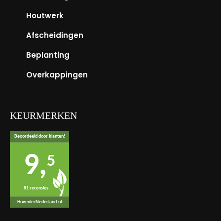
Houtwerk
Afscheidingen
Beplanting
Overkappingen
KEURMERKEN
Beoordeeld door klanten!
9,
5
81 recensies
HovenierNederland.nl