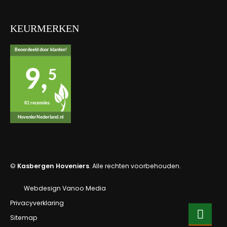
KEURMERKEN
Beoordeeld door klanten!
9,
5
81 recensies
HovenierNederland.nl
©
Kasbergen Hoveniers
. Alle rechten voorbehouden.
Webdesign Vanoo Media
Privacyverklaring
Sitemap